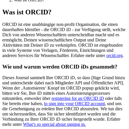
Was ist ORCID?
ORCID ist eine unabhängige non-profit Organisation, die einen
dauerhaften Idenifier - die ORCID iD - zur Verfügung stellt, welche
Dich von anderen Wissenschaftlern unterscheidbar macht und es
ermöglicht, Deinen wissenschaftlichen Output und Deine
Aktivitäten mit Deiner iD zu verknüpfen. ORCID ist eingebunden
in viele Systeme von Verlagen, Förderern, Einrichtungen und
anderen Services für Wissenschaftler. Erfahre mehr unter
orcid.org
.
Wie und warum werden ORCID iDs gesammelt?
Dieses Journal sammelt Ihre ORCID iD, so dass [füge Grund hinzu
und unterscheide dabei nach Mitglieder API und Öffentlicher API].
Wenn der ‚Autorisieren‘ Knopf im ORCID popup geklickt wird,
bitten wir Sie, Ihre iD mittels eines Autorisierungsprozesses
mitzuteilen, entweder über
registering for an ORCID iD
oder falls
Sie bereits eine haben,
to sign into your ORCID account
, und uns
die Genehmigung zu erteilen Ihre ORCID abzurufen. Wir tun dies
um sicherzustellen, dass Sie sicher identifiziert wurden und die
Verbindung zu Ihrer ORCID iD sicher hergestellt wurde. Erfahre
mehr unter
What’s so special about signing in.